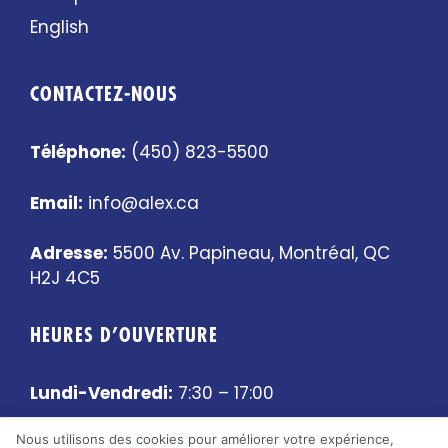
English
CONTACTEZ-NOUS
Téléphone:
(450) 823-5500
Email:
info@alex.ca
Adresse:
5500 Av. Papineau, Montréal, QC
H2J 4C5
HEURES D’OUVERTURE
Lundi-Vendredi:
7:30 – 17:00
Nous utilisons des cookies pour améliorer votre expérience,
Samedi-Dimanche:
Fermé