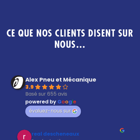
CE QUE NOS CLIENTS DISENT SUR
NOUS…
Alex Pneu et Mécanique
3.9
Basé sur 655 avis
powered by
G
o
o
g
l
e
évaluez-nous sur
Aftab Alam