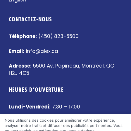
CONTACTEZ-NOUS
Téléphone:
(450) 823-5500
Email:
info@alex.ca
Adresse:
5500 Av. Papineau, Montréal, QC
H2J 4C5
HEURES D’OUVERTURE
Lundi-Vendredi:
7:30 – 17:00
Nous utilisons des cookies pour améliorer votre expérience,
Samedi-Dimanche:
Fermé
analyser notre trafic et diffuser des publicités pertinentes. Vous
pouvez choisir les catégories que vous autorisez.